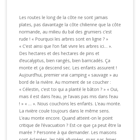
Les routes le long de la côte ne sont jamais
plates, pas davantage la côte chilienne que la côte
normande, au milieu du bal des grumiers c’est
rude ! « Pourquoi les arbres sont en ligne ? »
« C’est ainsi que l’on fait vivre les arbres ici… ».
Des hectares et des hectares de pins et
d’eucalyptus, bien rangés, bien barricadés. Ça
monte et ça descend sec. Les enfants assurent !
Aujourd’hui, premier vrai camping « sauvage » au
bord de la rivière. Au moment de se coucher :
« Célestin, c’est toi qui a planté le bâton ? » « Oui,
mais il est dans l’eau, je l’avais pas mis dans l’eau
! » « … ». Nous couchons les enfants. L’eau monte.
La rivière coule toujours dans le même sens.
L’eau monte encore. Quand atteint-on le point
critique de l’évacuation ? Est-ce que ça peut être la
marée ? Personne à qui demander. Les maisons
sont éclairées, les télé allumées, mais pas âmes