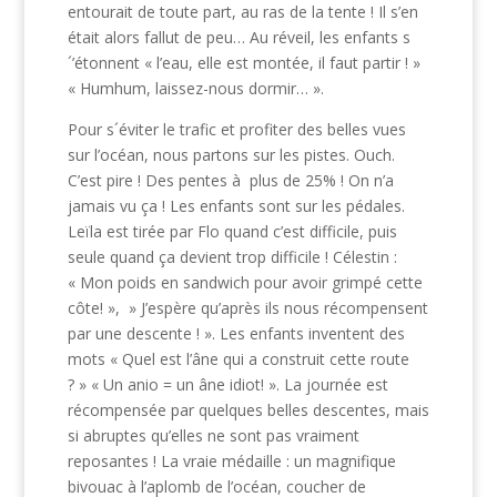
entourait de toute part, au ras de la tente ! Il s’en
était alors fallut de peu… Au réveil, les enfants s
´’étonnent « l’eau, elle est montée, il faut partir ! »
« Humhum, laissez-nous dormir… ».
Pour s´éviter le trafic et profiter des belles vues
sur l’océan, nous partons sur les pistes. Ouch.
C’est pire ! Des pentes à plus de 25% ! On n’a
jamais vu ça ! Les enfants sont sur les pédales.
Leïla est tirée par Flo quand c’est difficile, puis
seule quand ça devient trop difficile ! Célestin :
« Mon poids en sandwich pour avoir grimpé cette
côte! », » J’espère qu’après ils nous récompensent
par une descente ! ». Les enfants inventent des
mots « Quel est l’âne qui a construit cette route
? » « Un anio = un âne idiot! ». La journée est
récompensée par quelques belles descentes, mais
si abruptes qu’elles ne sont pas vraiment
reposantes ! La vraie médaille : un magnifique
bivouac à l’aplomb de l’océan, coucher de