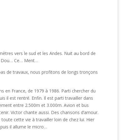
ètres vers le sud et les Andes. Nuit au bord de
out… Dou… Ce… Ment…
pas de travaux, nous profitons de longs tronçons
 ans en France, de 1979 à 1986. Parti chercher du
il est rentré. Enfin. Il est parti travailler dans
mpement entre 2.500m et 3.000m. Avion et bus
 tenir. Victor chante aussi. Des chansons d’amour.
oute cette vie à travailler loin de chez lui. Hier
 puis il allume le micro…