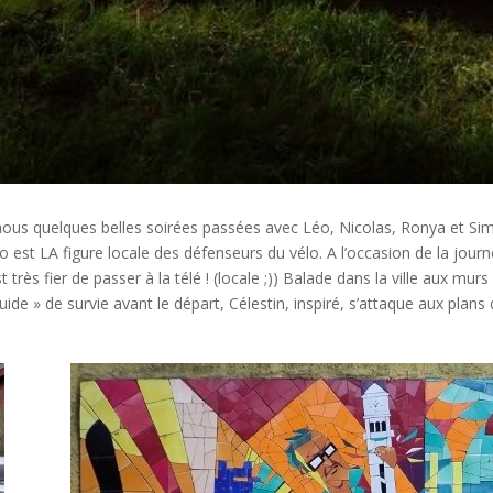
r nous quelques belles soirées passées avec Léo, Nicolas, Ronya et Simo
 est LA figure locale des défenseurs du vélo. A l’occasion de la journé
 très fier de passer à la télé ! (locale ;)) Balade dans la ville aux mu
uide » de survie avant le départ, Célestin, inspiré, s’attaque aux plans 