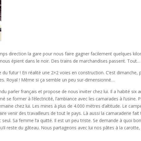
ps direction la gare pour nous faire gagner facilement quelques kilom
yeux nous épient dans le noir. Des trains de marchandises passent. T
du futur ! En réalité une 2×2 voies en construction. C’est dimanche, 
es. Royal ! Même si ça semble un peu sur-dimensionné…
du parler français et propose de nous inviter chez lui. Il a habité six
é se former à l’électricité, l’ambiance avec les camarades à l’usine. Puis 
semaine chez lui. Les mines à plus de 4.000 mètres d’altitude. Le ca
re venir des travailleurs de tout le pays. Là aussi la camaraderie fait
 seul. Sa femme l’a quitté. Il est un peu triste. Se demande à quoi bon t
qu’il reste du gâteau. Nous partageons avec lui nos pâtes à la carotte,