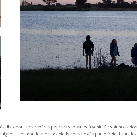
és. Ils seront nos repères pour les semaines à venir. Ce soir nous dorm
aignent… en doudoune ! Les pieds anesthésiés par le froid, il faut les f