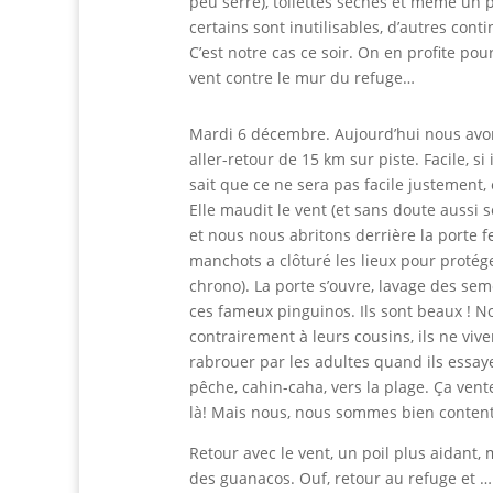
peu serre), toilettes sèches et même un p
certains sont inutilisables, d’autres cont
C’est notre cas ce soir. On en profite po
vent contre le mur du refuge…
Mardi 6 décembre. Aujourd’hui nous avons 
aller-retour de 15 km sur piste. Facile, si 
sait que ce ne sera pas facile justement, e
Elle maudit le vent (et sans doute aussi 
et nous nous abritons derrière la porte fe
manchots a clôturé les lieux pour protége
chrono). La porte s’ouvre, lavage des sem
ces fameux pinguinos. Ils sont beaux ! N
contrairement à leurs cousins, ils ne viv
rabrouer par les adultes quand ils essaye
pêche, cahin-caha, vers la plage. Ça ven
là! Mais nous, nous sommes bien contents d
Retour avec le vent, un poil plus aidant, 
des guanacos. Ouf, retour au refuge et …