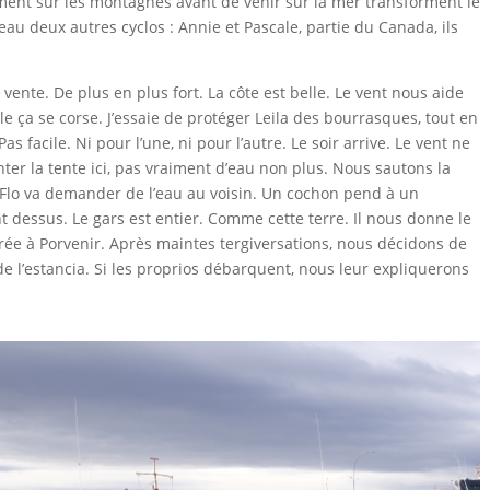
rment sur les montagnes avant de venir sur la mer transforment le
eau deux autres cyclos : Annie et Pascale, partie du Canada, ils
vente. De plus en plus fort. La côte est belle. Le vent nous aide
lle ça se corse. J’essaie de protéger Leila des bourrasques, tout en
s facile. Ni pour l’une, ni pour l’autre. Le soir arrive. Le vent ne
nter la tente ici, pas vraiment d’eau non plus. Nous sautons la
. Flo va demander de l’eau au voisin. Un cochon pend à un
t dessus. Le gars est entier. Comme cette terre. Il nous donne le
virée à Porvenir. Après maintes tergiversations, nous décidons de
e l’estancia. Si les proprios débarquent, nous leur expliquerons