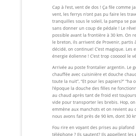
Cap à l’est, vent de dos ! Ça file comme 
vent, les ferrys n’ont pas pu faire les tr
tranquilles sous le soleil, la pampa se 
sans donner un coup de pédale ! Le rêve!
possible avant la frontière à 30 km. On r
le breton, ils arrivent de Provenir, part
décidé, on continue! C’est magique. Les 
énergie éolienne ! C’est trop coooool le vé
Arrivée au poste frontalier argentin. Le gen
chauffée avec cuisinière et douche chaude
toute la nuit”, “Et pour les papiers?” “ha 
l’époque la douche des filles ne fonctionn
au chaud après tant de froid est toujour
vide
pour transporter les brebis. Hop, on 
emmène aux manchots et on revient au ca
nous avons fait près de 90 km, dont 30 
Fou rire en voyant des prises au plafond 
téléphone ? Ils sautent? Ils appellent les