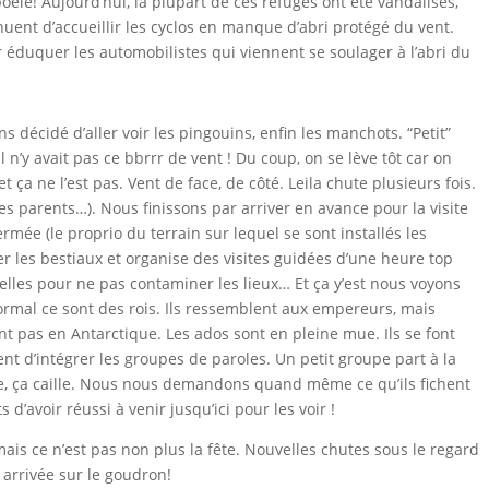
oêle! Aujourd’hui, la plupart de ces refuges ont été vandalisés,
inuent d’accueillir les cyclos en manque d’abri protégé du vent.
ur éduquer les automobilistes qui viennent se soulager à l’abri du
décidé d’aller voir les pingouins, enfin les manchots. “Petit”
il n’y avait pas ce bbrrr de vent ! Du coup, on se lève tôt car on
t ça ne l’est pas. Vent de face, de côté. Leila chute plusieurs fois.
ses parents…). Nous finissons par arriver en avance pour la visite
rmée (le proprio du terrain sur lequel se sont installés les
r les bestiaux et organise des visites guidées d’une heure top
elles pour ne pas contaminer les lieux… Et ça y’est nous voyons
ormal ce sont des rois. Ils ressemblent aux empereurs, mais
ent pas en Antarctique. Les ados sont en pleine mue. Ils se font
nt d’intégrer les groupes de paroles. Un petit groupe part à la
te, ça caille. Nous nous demandons quand même ce qu’ils fichent
’avoir réussi à venir jusqu’ici pour les voir !
mais ce n’est pas non plus la fête. Nouvelles chutes sous le regard
 arrivée sur le goudron!