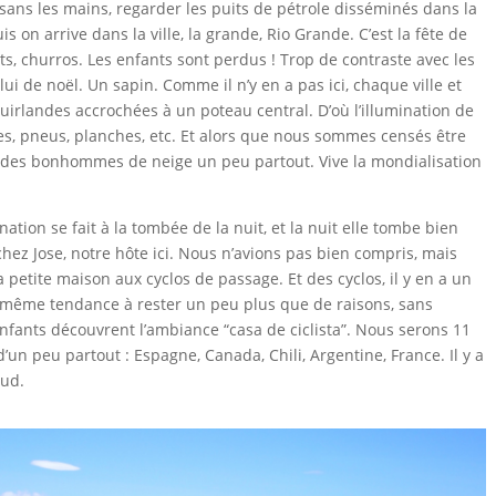
s sans les mains, regarder les puits de pétrole disséminés dans la
is on arrive dans la ville, la grande, Rio Grande. C’est la fête de
erts, churros. Les enfants sont perdus ! Trop de contraste avec les
lui de noël. Un sapin. Comme il n’y en a pas ici, chaque ville et
uirlandes accrochées à un poteau central. D’où l’illumination de
les, pneus, planches, etc. Et alors que nous sommes censés être
et des bonhommes de neige un peu partout. Vive la mondialisation
nation se fait à la tombée de la nuit, et la nuit elle tombe bien
chez Jose, notre hôte ici. Nous n’avions pas bien compris, mais
 petite maison aux cyclos de passage. Et des cyclos, il y en a un
t même tendance à rester un peu plus que de raisons, sans
fants découvrent l’ambiance “casa de ciclista”. Nous serons 11
d’un peu partout : Espagne, Canada, Chili, Argentine, France. Il y a
sud.