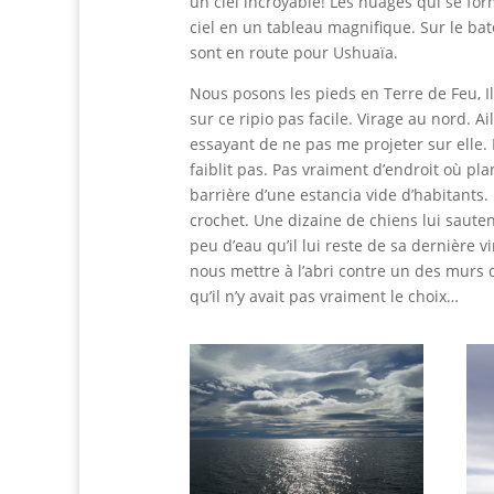
un ciel incroyable! Les nuages qui se fo
ciel en un tableau magnifique. Sur le bat
sont en route pour Ushuaïa.
Nous posons les pieds en Terre de Feu, Il 
sur ce ripio pas facile. Virage au nord. Ai
essayant de ne pas me projeter sur elle. Pa
faiblit pas. Pas vraiment d’endroit où pla
barrière d’une estancia vide d’habitants
crochet. Une dizaine de chiens lui sauten
peu d’eau qu’il lui reste de sa dernière 
nous mettre à l’abri contre un des murs d
qu’il n’y avait pas vraiment le choix…