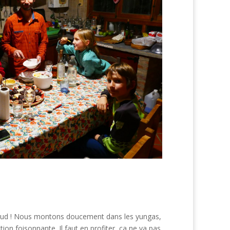
 chaud ! Nous montons doucement dans les yungas,
ion foisonnante. Il faut en profiter, ça ne va pas