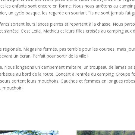
et les enfants sont encore en forme. Nous nous arrêtons au camping mu
abier, un cyclo basque, les regarde en souriant “ils ne sont jamais fat
fants sortent leurs lances pierres et repartent à la chasse. Nous parto
’arrête. C’est Leïla, Mathieu et leurs filles croisés au camping aux d
 régionale. Magasins fermés, pas terrible pour les courses, mais jou
vant un écran. Parfait pour sortir de la ville !
ute. Nous longeons un campement militaire, un troupeau de lamas pais
 barbecue au bord de la route. Concert à l’entrée du camping. Groupe f
nseurs sortent leurs mouchoirs. Gauchos et femmes en longues robes 
u mouchoir !