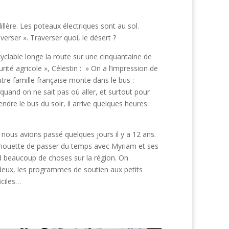
llère. Les poteaux électriques sont au sol.
averser ». Traverser quoi, le désert ?
clable longe la route sur une cinquantaine de
ité agricole », Célestin : » On a l’impression de
tre famille française monte dans le bus :
quand on ne sait pas où aller, et surtout pour
ndre le bus du soir, il arrive quelques heures
 nous avions passé quelques jours il y a 12 ans.
st chouette de passer du temps avec Myriam et ses
d beaucoup de choses sur la région. On
deux, les programmes de soutien aux petits
iciles…