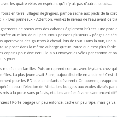
 avec les quatre vélos en espérant qu’il n’y ait pas d’autres soucis…
fours en terre, villages déglingues, pampa sèche aux pieds de la cordi
ici ? » Des panneaux « Attention, vérifiez le niveau de l’eau avant de tr
ignements de pneus vers des cabanes également brûlées. Une piste cy
’arrête au milieu de nul part. Nous passons plusieurs « péages de sécur
us apercevons des gauchos à cheval, loin de tout. Dans la nuit, une au
ira se poser dans la même auberge qu’eux. Parce que c’est plus facile 
es copains pour discuter ! Flo a pu envoyer les vélos par camion et pre
ou 5 jours…
des musées en familles. Puis on reprend contact avec Myriam, chez qui
filles. La plus jeune avait 3 ans, aujourd’hui elle en a quinze ! C’e
eulement pour les BD que les enfants dévorent). On apprend, réappren
rés depuis l’élection de Milei… Les budgets aux écoles divisés par 
s mis à la porte sans préavis, etc. Les années à venir s’annoncent diff
 entiers ! Porte-bagage un peu enfoncé, cadre un peu râpé, mais ça va.