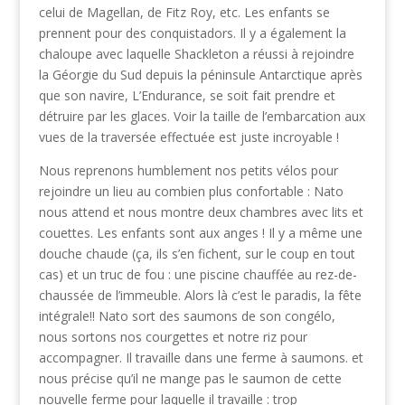
celui de Magellan, de Fitz Roy, etc. Les enfants se
prennent pour des conquistadors. Il y a également la
chaloupe avec laquelle Shackleton a réussi à rejoindre
la Géorgie du Sud depuis la péninsule Antarctique après
que son navire, L’Endurance, se soit fait prendre et
détruire par les glaces. Voir la taille de l’embarcation aux
vues de la traversée effectuée est juste incroyable !
Nous reprenons humblement nos petits vélos pour
rejoindre un lieu au combien plus confortable : Nato
nous attend et nous montre deux chambres avec lits et
couettes. Les enfants sont aux anges ! Il y a même une
douche chaude (ça, ils s’en fichent, sur le coup en tout
cas) et un truc de fou : une piscine chauffée au rez-de-
chaussée de l’immeuble. Alors là c’est le paradis, la fête
intégrale!! Nato sort des saumons de son congélo,
nous sortons nos courgettes et notre riz pour
accompagner. Il travaille dans une ferme à saumons. et
nous précise qu’il ne mange pas le saumon de cette
nouvelle ferme pour laquelle il travaille : trop