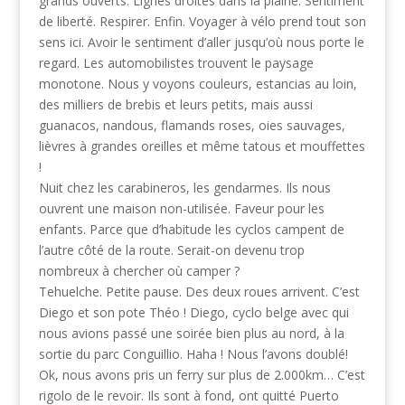
grands ouverts. Lignes droites dans la plaine. Sentiment
de liberté. Respirer. Enfin. Voyager à vélo prend tout son
sens ici. Avoir le sentiment d’aller jusqu’où nous porte le
regard. Les automobilistes trouvent le paysage
monotone. Nous y voyons couleurs, estancias au loin,
des milliers de brebis et leurs petits, mais aussi
guanacos, nandous, flamands roses, oies sauvages,
lièvres à grandes oreilles et même tatous et mouffettes
!
Nuit chez les carabineros, les gendarmes. Ils nous
ouvrent une maison non-utilisée. Faveur pour les
enfants. Parce que d’habitude les cyclos campent de
l’autre côté de la route. Serait-on devenu trop
nombreux à chercher où camper ?
Tehuelche. Petite pause. Des deux roues arrivent. C’est
Diego et son pote Théo ! Diego, cyclo belge avec qui
nous avions passé une soirée bien plus au nord, à la
sortie du parc Conguillio. Haha ! Nous l’avons doublé!
Ok, nous avons pris un ferry sur plus de 2.000km… C’est
rigolo de le revoir. Ils sont à fond, ont quitté Puerto